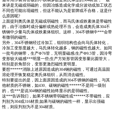
来讲是无磁或弱磁的，但因冶炼造成化学成分波动或加工状态
不同也可能出现磁性，但这不能认为是冒牌或不合格，这是什
么原因呢?
上面提到奥氏体是无磁或弱磁性，而马氏体或铁素体是带磁性
的，由于冶炼时成分偏析或热处理不当，会造成奥氏体304不
锈钢中少量马氏体或铁素体组织。这样，304不锈钢中***会带
有微弱的磁性。
另外，304不锈钢经过冷加工，组织结构也会向马氏体转化，
冷加工变形度越大，马氏体转化越多，钢的磁性也越大。如同
一批号的钢带，生产Φ76管，无明显磁感;生产Φ9.5管，因泠弯
变形较大磁感***明显一些;生产方矩形管因变形量比圆管大，
特别是折角部分，变形更激烈磁性更明显。
要想******消除上述原因造成的304钢的磁性，可通过高温固
溶处理开恢复稳定奥氏体组织，从而消去磁性。
特别要提出的是，因上面原因造成的304不锈钢的磁性，与其
他材质的不锈钢，如430、碳钢的磁性******不是同一级别
的，也***是说304钢的磁性始终显示的是弱磁性。
这***告诉我们，如果不锈钢带弱磁性或******不带磁性，应
判别为304或316材质;如果与碳钢的磁性一样，显示出强磁
性，则应判别为不是304材质。