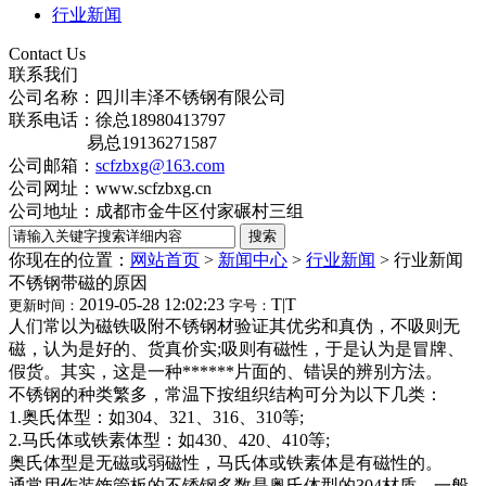
行业新闻
Contact Us
联系我们
公司名称：四川丰泽不锈钢有限公司
联系电话：徐总18980413797
易总19136271587
公司邮箱：
scfzbxg@163.com
公司网址：www.scfzbxg.cn
公司地址：成都市金牛区付家碾村三组
你现在的位置：
网站首页
>
新闻中心
>
行业新闻
>
行业新闻
不锈钢带磁的原因
2019-05-28 12:02:23
T
|
T
更新时间：
字号：
人们常以为磁铁吸附不锈钢材验证其优劣和真伪，不吸则无
磁，认为是好的、货真价实;吸则有磁性，于是认为是冒牌、
假货。其实，这是一种******片面的、错误的辨别方法。
不锈钢的种类繁多，常温下按组织结构可分为以下几类：
1.奥氏体型：如304、321、316、310等;
2.马氏体或铁素体型：如430、420、410等;
奥氏体型是无磁或弱磁性，马氏体或铁素体是有磁性的。
通常用作装饰管板的不锈钢多数是奥氏体型的304材质，一般