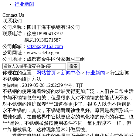
行业新闻
Contact Us
联系我们
公司名称：四川丰泽不锈钢有限公司
联系电话：徐总18980413797
易总19136271587
公司邮箱：
scfzbxg@163.com
公司网址：www.scfzbxg.cn
公司地址：成都市金牛区付家碾村三组
你现在的位置：
网站首页
>
新闻中心
>
行业新闻
>
行业新闻
不锈钢的维护方法
2019-05-28 12:02:39
T
|
T
更新时间：
字号：
不锈钢的使用随着经济的发展变得更加广泛，人们在日常生活
中与不锈钢息息相关，但是很多人对不锈钢的性能认识不多，
对不锈钢的维护保养***知道得更少了。很多人以为不锈钢是
永不生锈的，其实，不锈钢耐腐蚀性良好。原因是表面形成一
层钝化膜，在自然界中它以更稳定的氧化物的形态的存在。也
***是说，不锈钢虽然按使用条件不同，氧化程度不一样，但
**终都被氧化，这种现象通常叫做腐蚀。
裸露在腐蚀环境中的金属表面全部发生电化反应或化学反