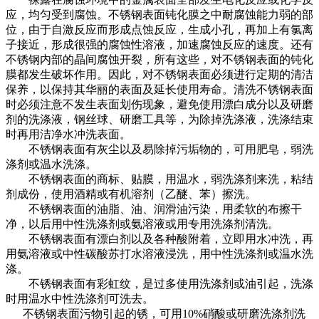
应，均匀受到腐蚀。不锈钢表面钝化膜之中耐腐蚀能力弱的部
位，由于自激反应而形成点蚀反应，生成小孔，再加上有氯离
子接近，形成很强的腐蚀性溶液，加速腐蚀反应的速度。还有
不锈钢内部的晶间腐蚀开裂，所有这些，对不锈钢表面的钝化
膜都发生破坏作用。因此，对不锈钢表面必须进行定期的清洁
保养，以保持其华丽的表面及延长使用寿命。清洗不锈钢表面
时必须注意不发生表面划伤现象，避免使用漂白成分以及研磨
剂的洗涤液，钢丝球、研磨工具等，为除掉洗涤液，洗涤结束
时再用洁净水冲洗表面。
不锈钢表面有灰尘以及易除掉污垢物的，可用肥皂，弱洗
涤剂或温水洗涤。
不锈钢表面的商标、贴膜，用温水，弱洗涤剂来洗，粘结
剂成份，使用酒精或有机溶剂（乙醚、苯）擦洗。
不锈钢表面的油脂、油、润滑油污染，用柔软的布擦干
净，以后用中性洗涤剂或氨溶液或用专用洗涤剂清洗。
不锈钢表面有漂白剂以及各种酸附着，立即用水冲洗，再
用氨溶液或中性碳酸苏打水溶液浸洗，用中性洗涤剂或温水洗
涤。
不锈钢表面有彩虹纹，是过多使用洗涤剂或油引起，洗涤
时用温水中性洗涤剂可洗去。
不锈钢表面污物引起的锈，可用10%硝酸或研磨洗涤剂洗